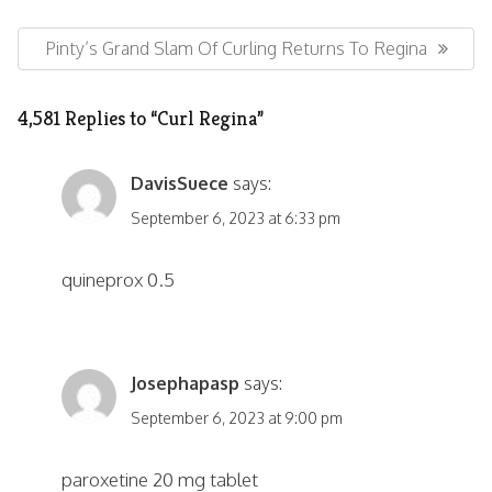
Post
navigation
Next
Pinty’s Grand Slam Of Curling Returns To Regina
Post:
4,581 Replies to “Curl Regina”
DavisSuece
says:
September 6, 2023 at 6:33 pm
quineprox 0.5
Josephapasp
says:
September 6, 2023 at 9:00 pm
paroxetine 20 mg tablet